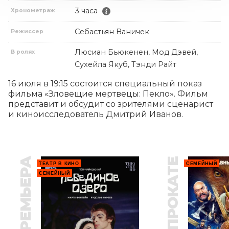
3 часа
Хронометраж
Себастьян Ваничек
Режиссер
Люсиан Бьюкенен, Мод Дэвей,
В ролях
Сухейла Якуб, Тэнди Райт
16 июля в 19:15 состоится специальный показ 
фильма «Зловещие мертвецы: Пекло». Фильм 
представит и обсудит со зрителями сценарист 
и киноисследователь Дмитрий Иванов.
ПРЕМЬЕРА
В ПРОКАТЕ
ТЕАТР В КИНО
СЕМЕЙНЫЙ
СЕМЕЙНЫЙ