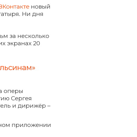
ВКонтакте
новый
атыря. Ни дня
ьм за несколько
х экранах 20
ельсинам»
а оперы
тию Сергея
ель и дирижёр –
ном приложении