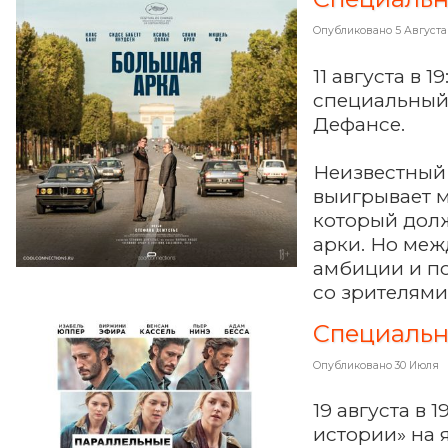
Опубликовано
5 Августа
11 августа в 
специальный
Дефансе.
Неизвестный
выигрывает м
который дол
арки. Но меж
амбиции и по
со зрителями
Специальн
Опубликовано
30 Июля
19 августа в
истории» на 