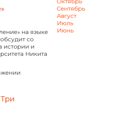
октябрь
е»
сентябрь
август
июль
июнь
ление» на языке
 обсудит со
а истории и
рситета Никита
ожении
«Три