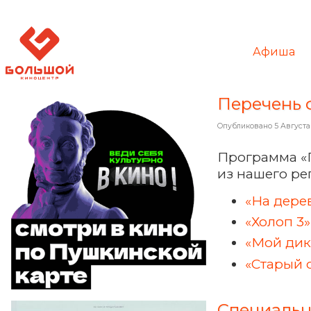
Афиша
Перечень 
Опубликовано
5 Августа
Программа «
из нашего ре
«На дере
«Холоп 3»
«Мой дик
«Старый 
Специальн