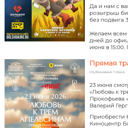
Да и нам с в
розыгрыш бил
без подвига 3
Желаем всем 
дней до офиц
июня в 15:00
Прямая тр
Опубликовано
11 Июня
23 июня смот
«Любовь к тр
Прокофьева «
Валерий Герг
Приобрести 
Киноцентр Б