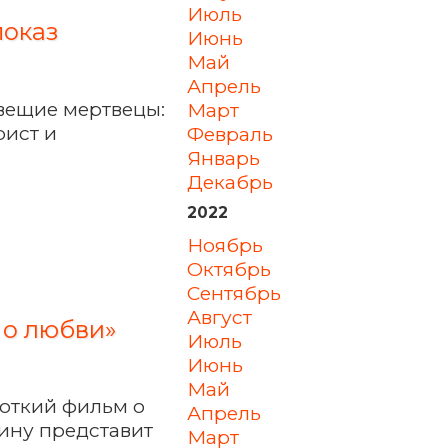
июль
показ
июнь
май
апрель
овещие мертвецы:
март
рист и
февраль
январь
декабрь
2022
ноябрь
октябрь
сентябрь
август
 о любви»
июль
июнь
май
роткий фильм о
апрель
тину представит
март