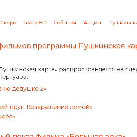
Скоро
Театр HD
События
Акции
Пушкинска
фильмов программы Пушкинская ка
Пушкинская карта» распространяется на с
пертуара:
вню дедушке 2»
ий друг. Возвращение домой»
орёл»
ый показ фильма «Большая арка»