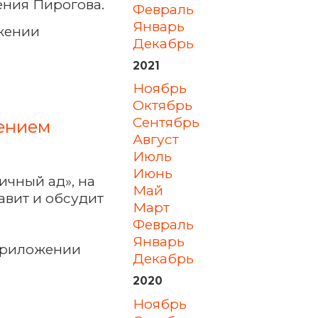
ения Пирогова.
февраль
январь
жении
декабрь
2021
ноябрь
октябрь
сентябрь
дением
август
июль
июнь
ичный ад», на
май
авит и обсудит
март
февраль
январь
приложении
декабрь
2020
ноябрь