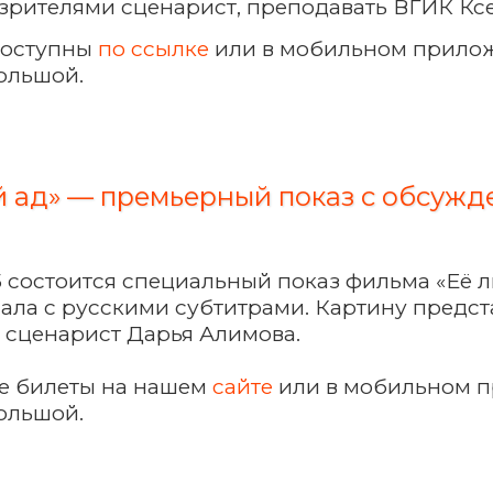
 зрителями сценарист, преподавать ВГИК Кс
доступны
по ссылке
или в мобильном прило
ольшой.
й ад» — премьерный показ с обсуж
:15 состоится специальный показ фильма «Её л
ала с русскими субтитрами. Картину предст
 сценарист Дарья Алимова.
е билеты на нашем
сайте
или в мобильном 
ольшой.