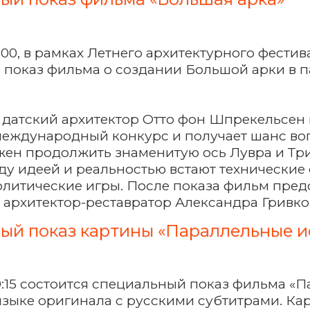
19:00, в рамках Летнего архитектурного фести
 показ фильма о создании Большой арки в 
 датский архитектор Отто фон Шпрекельсен
еждународный конкурс и получает шанс воп
жен продолжить знаменитую ось Лувра и Т
ду идеей и реальностью встают технические
литические игры. После показа фильм пред
 архитектор-реставратор Александра Гривко
ый показ картины «Параллельные и
 19:15 состоится специальный показ фильма 
языке оригинала с русскими субтитрами. Ка