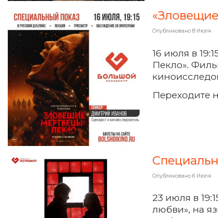
«Зловещие
Опубликовано
8 Июля
16 июля в 19
Пекло». Филь
киноисследо
Переходите 
Специальн
Опубликовано
6 Июля
23 июля в 19
любви», на я