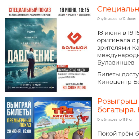
Специальн
Опубликовано
12 Июня
18 июня в 19
оригинала с 
зрителями Ка
международн
Булавинцев.
Билеты дост
Киноцентр Б
Розыгрыш 
богатыря. 
Опубликовано
11 Июня
Покой трём б