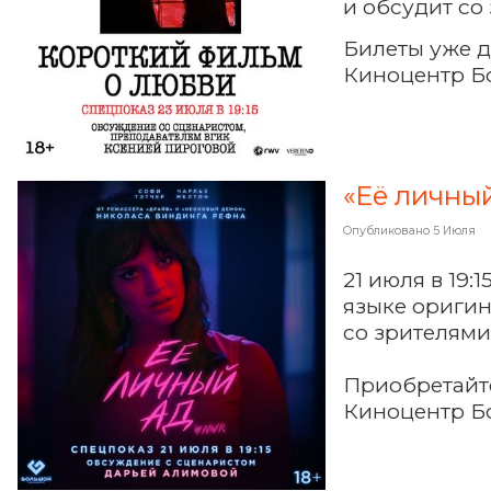
и обсудит со
Билеты уже 
Киноцентр Б
«Её личны
Опубликовано
5 Июля
21 июля в 19
языке оригин
со зрителями
Приобретайт
Киноцентр Б