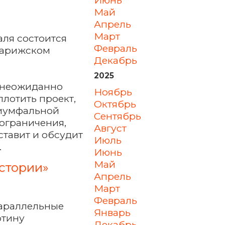
май
апрель
март
валя состоится
февраль
парижском
декабрь
2025
 неожиданно
ноябрь
лотить проект,
октябрь
риумфальной
сентябрь
 ограничения,
август
ставит и обсудит
июль
.
июнь
май
стории»
апрель
март
февраль
«Параллельные
январь
ртину
декабрь