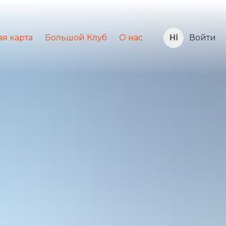
я карта
Большой Клуб
О нас
Войти