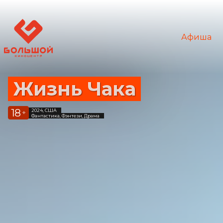
Афиша
Жизнь Чака
18
2024, США
+
Фантастика, Фэнтези, Драма