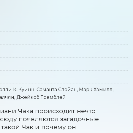
олли К. Куинн, Саманта Слойан, Марк Хэмилл,
малчян, Джейкоб Тремблей
изни Чака происходит нечто 
всюду появляются загадочные 
такой Чак и почему он 