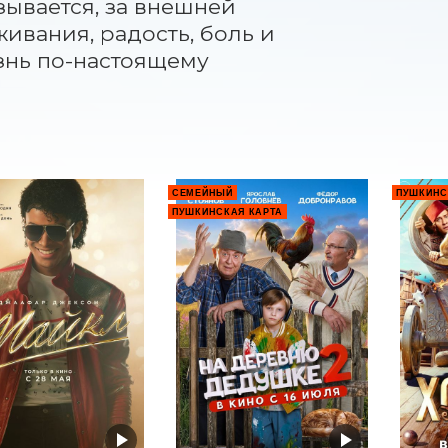
ывается, за внешней 
вания, радость, боль и 
знь по-настоящему 
СЕМЕЙНЫЙ
ПУШКИНС
ПУШКИНСКАЯ КАРТА