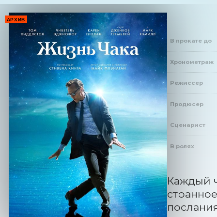
АРХИВ
В прокате до
Хронометраж
Режиссер
Продюсер
Сценарист
В ролях
Каждый ч
странное
послания