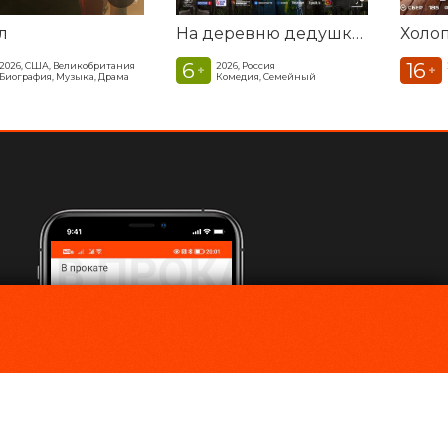
л
На деревню дедушке 2
Холоп
6
16
2026, США, Великобритания
2026, Россия
+
+
Биография, Музыка, Драма
Комедия, Семейный