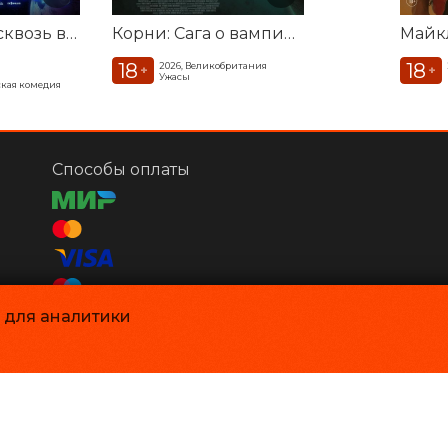
Смешарики сквозь вселенные
Корни: Сага о вампирах
Майк
18
18
2026, Великобритания
+
+
Ужасы
кая комедия
Способы оплаты
и для аналитики