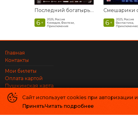
Последний богатырь. Колобок
2026, Россия
2025, Россия
6
6
+
+
Комедия, Фэнтези,
Фантастика,
Приключения
Приключенчес
Главная
Контакты
Мои билеты
Оплата картой
Пушкинская карта
Возврат билетов
Сайт использует cookies при авторизации 
Принять
Читать подробнее
Киноцентр «Большой»
©
2011-
2026
Powered by
p24.app