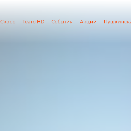
Скоро
Театр HD
События
Акции
Пушкинска