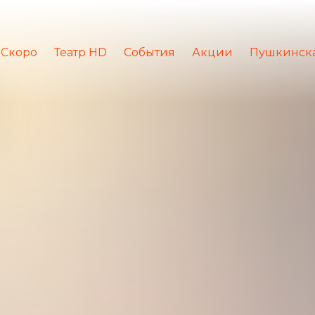
Скоро
Театр HD
События
Акции
Пушкинска