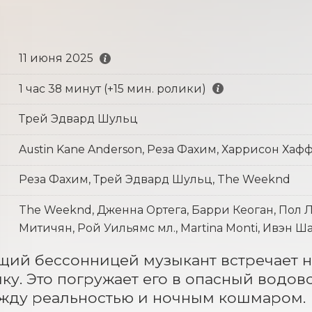
11 июня 2025
1 час 38 минут (+15 мин. ролики)
Трей Эдвард Шульц
Austin Kane Anderson, Реза Фахим, Харрисон Хаф
Реза Фахим, Трей Эдвард Шульц, The Weeknd
The Weeknd, Дженна Ортега, Барри Кеоган, Пол 
Митичян, Рой Уильямс мл., Martina Monti, Ивэн 
ий бессонницей музыкант встречает на
ку. Это погружает его в опасный водов
ежду реальностью и ночным кошмаром.