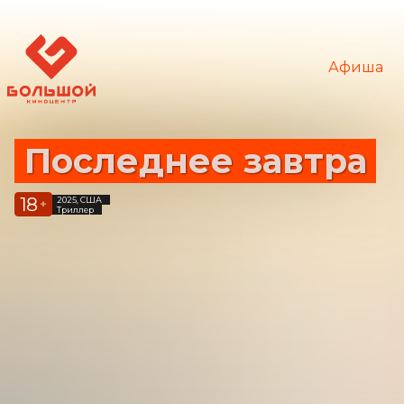
Афиша
Последнее завтра
18
2025, США
+
Триллер