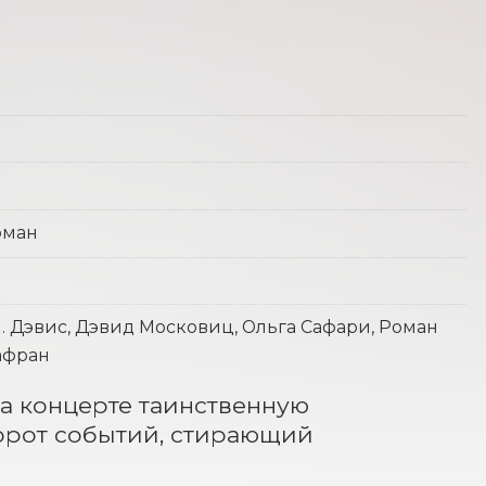
фман
Л. Дэвис, Дэвид Московиц, Ольга Сафари, Роман
Шафран
 концерте таинственную 
орот событий, стирающий 