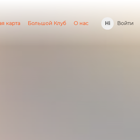
я карта
Большой Клуб
О нас
Войти