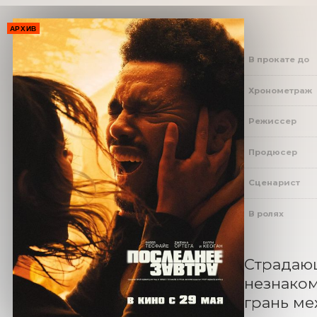
АРХИВ
В прокате до
Хронометраж
Режиссер
Продюсер
Сценарист
В ролях
Страдающ
незнаком
грань м