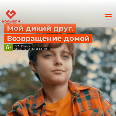
Мой дикий друг.
Возвращение домой
6
2026, Россия
+
Семейный, Приключения