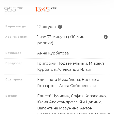
9:55
13:45
350 ₽
450 ₽
12 августа
В прокате до
1 час 33 минуты (+10 мин.
Хронометраж
ролики)
Анна Курбатова
Режиссер
Григорий Подземельный, Михаил
Продюсер
Курбатов, Александр Ильин
Елизавета Михайлова, Надежда
Сценарист
Гончарова, Анна Соболевская
Елисей Чучилин, София Коваленко,
В ролях
Юлия Александрова, Ян Цапник,
Валентина Мазунина, Антон