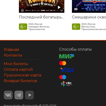
Последний богатырь. Колобок
2026, Россия
2025, Россия
6
6
+
+
Комедия, Фэнтези,
Фантастика,
Приключения
Приключенческая к
Способы оплаты
Главная
Контакты
Мои билеты
Оплата картой
Пушкинская карта
Возврат билетов
Киноцентр «Большой»
©
2011-
2026