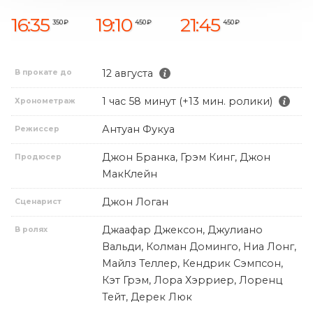
16:35
19:10
21:45
350 ₽
450 ₽
450 ₽
12 августа
В прокате до
1 час 58 минут (+13 мин. ролики)
Хронометраж
Антуан Фукуа
Режиссер
Джон Бранка, Грэм Кинг, Джон
Продюсер
МакКлейн
Джон Логан
Сценарист
Джаафар Джексон, Джулиано
В ролях
Вальди, Колман Доминго, Ниа Лонг,
Майлз Теллер, Кендрик Сэмпсон,
Кэт Грэм, Лора Хэрриер, Лоренц
Тейт, Дерек Люк