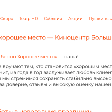
Скоро
Театр HD
События
Акции
Пушкинска
хорошее место — Киноцентр Боль
обенно Хорошее место»
— наша!
её вручают тем, кто становится «Хорошим мест
чит, из года в год заслуживает любовь клиен
я мы стремимся сохранять стабильно высокое
за доверие, отзывы и высокую оценку нашей
боты в новогодние праздники