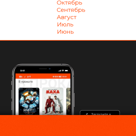
октябрь
сентябрь
август
июль
июнь